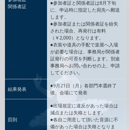
●参加者証と関係者証は8月下旬
関係者証
に、申込時に指定した宛先へ郵送
します。
●参加者証または関係者証を紛失
された場合、再発行は有料
（￥2,000）となります。
●衣装や道具の手配で楽屋へ入場
が必要な場合は、事務局が関係者
証発行の可否を判断します。別途
事務局へお問い合わせの上、申請
してください。
●9月21日（月）各部門本選終了
結果発表
後、会場にて発表
●出場規定に違反があった場合は
減点または失格とします。
罰則
●各自ご用意して頂いた音源に不
備があった場合は失格となりま