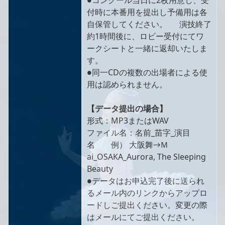
●コンクール当日に2枚用意し、受
付時に本番用を提出し予備用は各
自保管してください。 演技終了
約1時間後に、ロビー受付にてワ
ークシートと一緒に返却いたしま
す。
●同一CDの複数の出場者による使
用は認められません。
【データ提出の場合】
形式：MP3またはWAV
ファイル名：名前_苗字_演目
名 例） 大阪舞→Ｍ
ai_OSAKA_Aurora, The Sleeping
Beauty
●データはお申込完了後に送られ
るメール内のリンクからアップロ
ードしご提出ください。変更の際
はメールにてご提出ください。